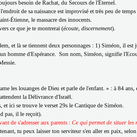
toujours besoin de Rachat, du Secours de l'Éternel.
 l'endroit de sa naissance est improvisé et très peu de temps
aint-Étienne, le massacre des innocents.
vers ce que je te montrerai (
écoute, discernement
).
em, et là se tiennent deux personnages : 1) Siméon, il est ju
st un homme d'Espérance.
Son nom, Siméon, signifie l'Eco
Messie.
ame les louanges de Dieu et parle de l'enfant. » : à 84 ans, d
attendent la Délivrance d'Israël.
 et ici se trouve le
verset 29s le Cantique de Siméon.
d pas, il le reçoit).
avant de s'adresser aux parents :
Ce qui permet de situer les
enant, tu peux laisser ton serviteur s'en aller en paix, selon