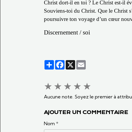
Christ dort-il en toi ? Le Christ est-il é
Souviens-toi du Christ. Que le Christ s’é
poursuivre ton voyage d’un cœur nouvea
Discernement / soi
Partager
Facebook
X
Email
★
★
★
★
★
Aucune note. Soyez le premier à attribu
AJOUTER UN COMMENTAIRE
Nom