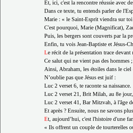
Et, ici, c'est la rencontre réussie avec
Dans ce texte, tu entends parler de l'Es
Marie : « le Saint-Esprit viendra sur to
C'est pourquoi, Marie (Magnificat), Zac
Puis, les bergers sont couverts par la p
Enfin, tu vois Jean-Baptiste et Jésus-Ch
L
e récit de la présentation trace devant
Ce salut qui ne vient pas des hommes ; 
Ainsi, Abraham, les étoiles dans le ciel
N’oublie pas que
Jésus est juif :
Luc 2 verset 6, te raconte sa naissance.
Luc 2 verset 21, Brit Milah, au 8e jour,
Luc 2 verset 41, Bar Mitzvah, à l'âge de
Et après ?
Ensuite, nous ne savons plus
E
t, aujourd’hui, c'est l'histoire d'une f
« Ils offrent un couple de tourterelles 