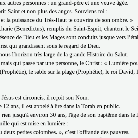
 deux autres personnes : un grand-père et une veuve âgée.
prit-Saint et non plus des anges.
Souviens-toi :
i et la puissance du Très-Haut te couvrira de son ombre. »
harie (Benedictus), remplis du Saint-Esprit, chantent le Se
résence de Dieu et les Mages sont conduits jusque vers l’éta
rist qui grandissent sous le regard de Dieu.
 nous l'horizon très large de la grande Histoire du Salut.
mais qui passe par une personne, le Christ : « Lumière pou
 (Prophétie), le sable sur la plage (Prophétie), le roi David
 Jésus est circoncis, il reçoit son Nom.
 12 ans, il est appelé à lire dans la Torah en public.
 rien jusqu'à environ 30 ans, l'âge de son baptême dans le 
amille qui est mise en lumière :
ou deux petites colombes. », c’est l'offrande des pauvres.