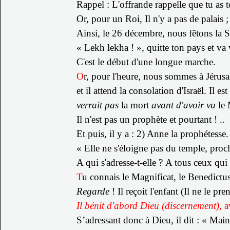
Rappel : L'offrande rappelle que tu as 
Or, pour un Roi, Il n'y a pas de palais ;
Ainsi, le 26 décembre, nous fêtons la S
« Lekh lekha ! », quitte ton pays et va 
C'est le début d'une longue marche.
O
r, pour l'heure, nous sommes à Jérusal
et il attend la consolation d'Israël.
Il e
verrait pas
la mort
avant d'avoir vu
le 
Il n'est pas un prophète et pourtant ! ..
Et puis, il y a : 2) Anne la prophétesse.
« Elle ne s'éloigne pas du temple, procl
A qui s'adresse-t-elle ?
A tous ceux qui 
T
u connais le Magnificat, le Benedictus,
Regarde
! Il reçoit l'enfant (Il ne le pren
Il bénit d'abord Dieu (discernement)
, 
S’adressant donc à Dieu, il dit : « Maint