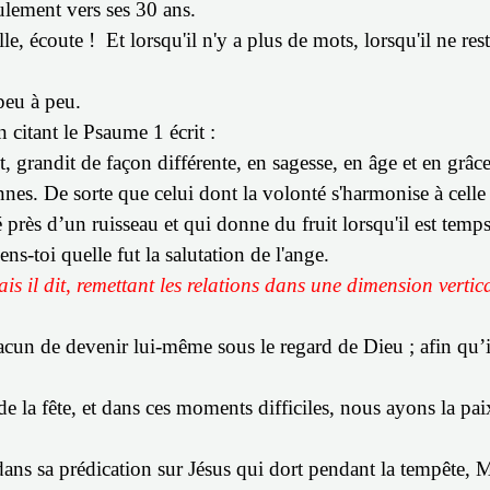
eulement vers ses 30 ans.
lle, écoute !
Et lorsqu'il n'y a plus de mots, lorsqu'il ne re
peu à peu.
en citant le Psaume 1 écrit :
t, grandit de façon différente, en sagesse, en âge et en grâc
onnes.
De sorte que celui dont la volonté s'harmonise à celle 
té près d’un ruisseau et qui donne du fruit lorsqu'il est temps
ns-toi quelle fut la salutation de l'ange.
is il dit
,
remettant les relations dans une dimension vertic
cun de devenir lui-même sous le regard de Dieu ; afin qu’il
de la fête, et dans ces moments difficiles, nous ayons la pai
ns sa prédication sur Jésus qui dort pendant la tempête, Ma