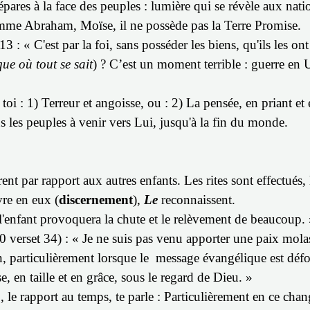
pares à la face des peuples :
lumière qui se révèle aux nati
mme Abraham, Moïse, il ne possède pas la Terre Promise.
 « C'est par la foi, sans posséder les biens, qu'ils les ont
ue où tout se sait
) ? C’est un moment terrible : guerre en U
oi : 1) Terreur et angoisse, ou : 2) La pensée, en priant et
us les peuples à venir vers Lui, jusqu'à la fin du monde.
ent par rapport aux autres enfants.
Les rites sont effectués, 
vre en eux (
discernement
),
Le
reconnaissent.
e l'enfant provoquera la chute et le relèvement de beaucoup.
10 verset 34) : « Je ne suis pas venu apporter une paix mola
on, particulièrement lorsque le message évangélique est défo
se, en taille et en grâce, sous le regard de Dieu. »
., le rapport au temps, te parle : Particulièrement en ce ch