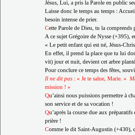
Jésus, Lui, a pris la Parole en public s
Laisse donc le temps au temps : Accuei
besoin intense de prier.
C
ette Parole de Dieu, tu la comprends 
A ce sujet Grégoire de Nysse (+395)
, 
« Le petit enfant qui est né, Jésus-Chris
En effet, il prend la place que tu lui d
vit) jour et nuit, devient cet arbre plan
Pour conclure ce temps des fêtes, souvie
Il ne dit pas
: « Je te salue, Marie. »
Ma
mission ! »
Q
u’ainsi nous puissions permettre à cha
son service et de sa vocation !
Q
u’après la course due aux préparatifs 
prière !
C
omme le dit Saint-Augustin (+430), da