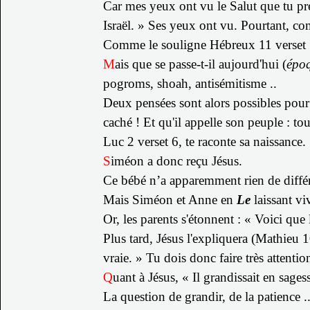
Car mes yeux ont vu le Salut que tu pré
Israël. »
Ses yeux ont vu.
Pourtant, co
Comme le souligne Hébreux 11 verset 13 :
M
ais que se passe-t-il aujourd'hui (
époq
pogroms, shoah, antisémitisme ..
Deux pensées sont alors possibles pour t
caché ! Et qu'il appelle son peuple : to
Luc 2 verset 6, te raconte sa naissance.
S
iméon a donc reçu Jésus.
Ce bébé n’a apparemment rien de différ
Mais Siméon et Anne en
Le
laissant vi
Or, les parents s'étonnent : « Voici qu
Plus tard, Jésus l'expliquera (Mathieu 
vraie. »
Tu dois donc faire très attenti
Q
uant à Jésus, « Il grandissait en sages
La question de grandir, de la patience .