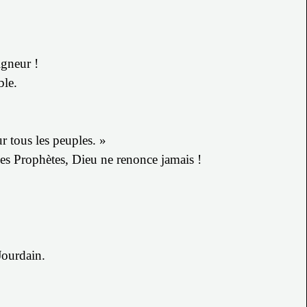
igneur !
ble.
r tous les peuples. »
, les Prophètes, Dieu ne renonce jamais !
Jourdain.