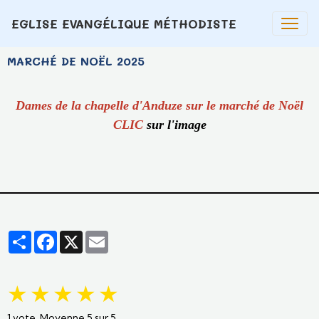
EGLISE EVANGÉLIQUE MÉTHODISTE
MARCHÉ DE NOËL 2025
Dames de la chapelle d'Anduze sur le marché de Noël
CLIC
sur l'image
Partager
Facebook
X
Email
★
★
★
★
★
1
vote. Moyenne
5
sur 5.